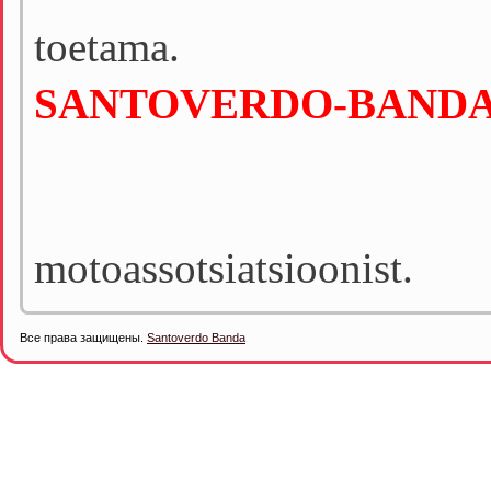
toetama.
SANTOVERDO-BAND
– Ei propagee
– Ei sõltu m
motoassotsiatsioonist.
Все права защищены.
Santoverdo Banda