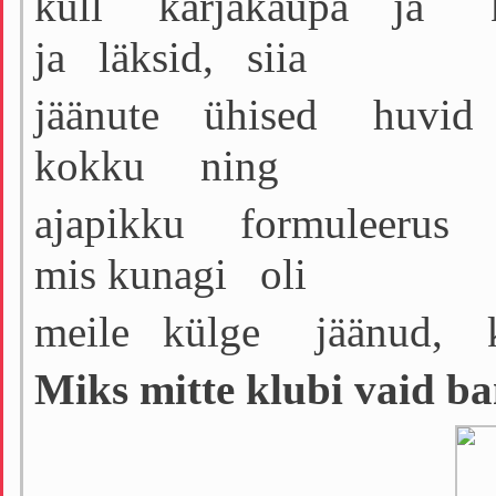
küll karjakaupa ja k
ja läksid, siia
jäänute ühised huv
kokku ning
ajapikku formuleerus
mis kunagi oli
meile külge jäänud, kir
Miks mitte klubi va