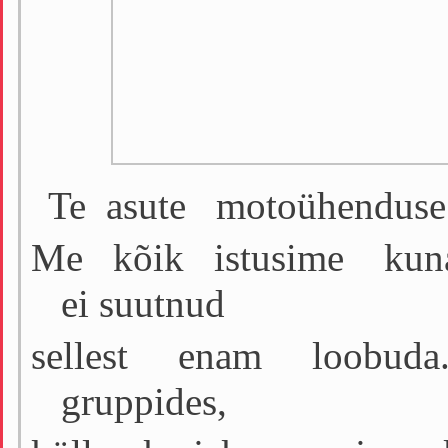
Te asute motoühendus
Me kõik istusime kuna
ei suutnud
sellest enam loobuda
gruppides,