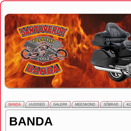
BANDA
UUDISED
GALERII
MEESKOND
SÕBRAD
K
BANDA