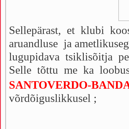
Sellepärast, et klubi ko
aruandluse
ja
ametlikuseg
lugupidava tsiklisõitja 
Selle tõttu me ka loobusi
SANTOVERDO-BAND
võrdõiguslikkusel ;
– Austab iga 
– On alati va